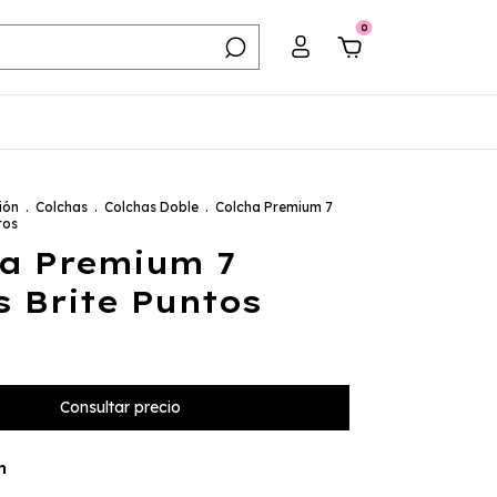
0
ión
.
Colchas
.
Colchas Doble
.
Colcha Premium 7
tos
a Premium 7
s Brite Puntos
n