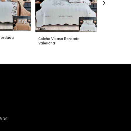
Bordada
Colcha Vikasa
Colcha Vikasa Bordada
Aetheris
Valeriana
tá DC