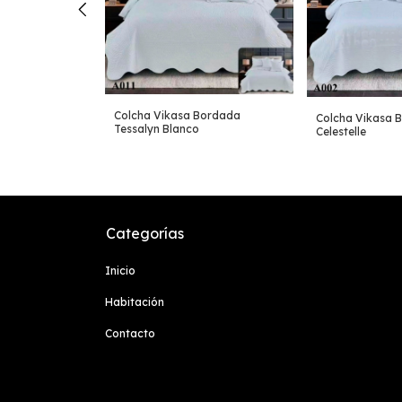
Bordada
ris
Colcha Vikasa Bordada
Colcha Vikasa 
Tessalyn Blanco
Celestelle
Categorías
Inicio
Habitación
Contacto