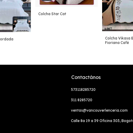
Colcha Star Cat
Colcha Vikasa 
Bordada
Fioriana Café
Contactános
573118285720
311 8285720
ventas@vancouverlenceria.com
Calle 8a 19 a 39 Oficina 303, Bogo