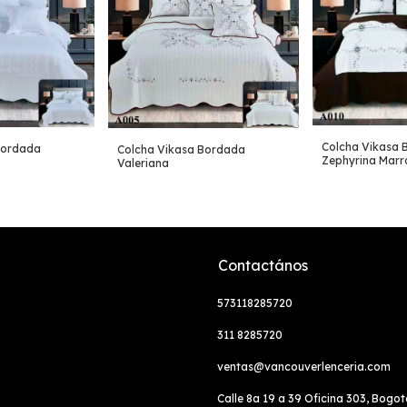
Colcha Vikasa 
Bordada
Colcha Vikasa Bordada
Zephyrina Marr
Valeriana
Contactános
573118285720
311 8285720
ventas@vancouverlenceria.com
Calle 8a 19 a 39 Oficina 303, Bogo