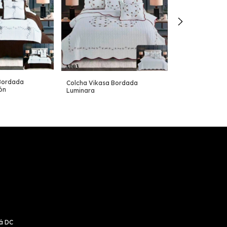
Colcha Vikasa
Bordada
Colcha Vikasa Bordada
Aetheris
ón
Luminara
tá DC